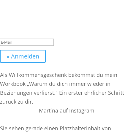
etwas verändern? Dann trag dich in meinen
kostenlosen Newsletter ein.
Das hat geklappt. Nun geht es in
deinem Email Postfach weiter!
» Anmelden
Als Willkommensgeschenk bekommst du mein
Workbook „Warum du dich immer wieder in
Beziehungen verlierst." Ein erster ehrlicher Schritt
zurück zu dir.
Martina auf Instagram
Sie sehen gerade einen Platzhalterinhalt von